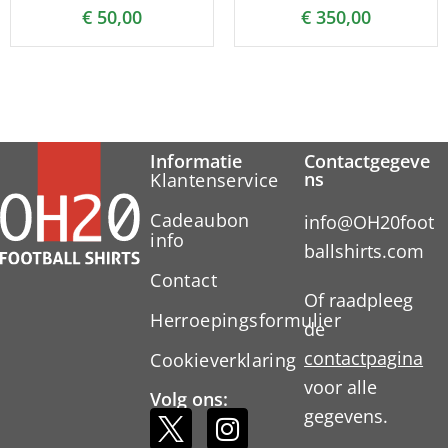
€
50,00
€
350,00
Informatie
Contactgegeve
ns
Klantenservice
Cadeaubon
info@OH20foot
info
ballshirts.com
Contact
Of raadpleeg
Herroepingsformulier
de
contactpagina
Cookieverklaring
voor alle
Volg ons:
gegevens.