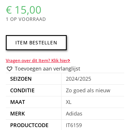
€
15,00
1 OP VOORRAAD
A
ITEM BESTELLEN
l
t
Vragen over dit Item? Klik hier
e
Toevoegen aan verlanglijst
r
SEIZOEN
2024/2025
n
a
CONDITIE
Zo goed als nieuw
t
MAAT
XL
i
MERK
Adidas
v
e
PRODUCTCODE
IT6159