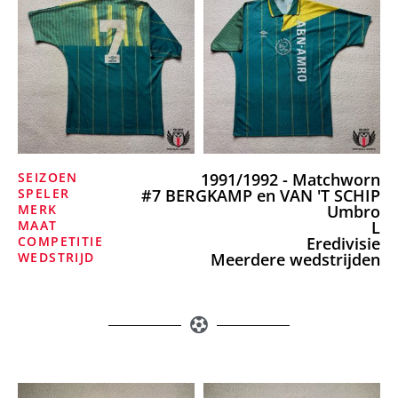
SEIZOEN
1991/1992 - Matchworn
SPELER
#7 BERGKAMP en VAN 'T SCHIP
MERK
Umbro
MAAT
L
COMPETITIE
Eredivisie
WEDSTRIJD
Meerdere wedstrijden