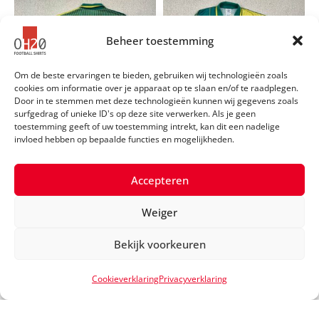
Beheer toestemming
Om de beste ervaringen te bieden, gebruiken wij technologieën zoals
cookies om informatie over je apparaat op te slaan en/of te raadplegen.
Door in te stemmen met deze technologieën kunnen wij gegevens zoals
surfgedrag of unieke ID's op deze site verwerken. Als je geen
toestemming geeft of uw toestemming intrekt, kan dit een nadelige
invloed hebben op bepaalde functies en mogelijkheden.
SEIZOEN
1992/1993 - Match issued
SPELER
#14 LITMANEN
Accepteren
MERK
Umbro
MAAT
L
COMPETITIE
Uefa Cup
Weiger
WEDSTRIJD
Auxerre-Ajax (03/03/1993)
Bekijk voorkeuren
Cookieverklaring
Privacyverklaring