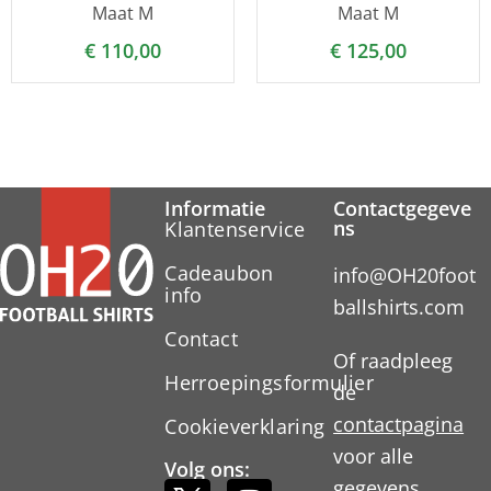
Maat M
Maat M
€
110,00
€
125,00
Informatie
Contactgegeve
ns
Klantenservice
Cadeaubon
info@OH20foot
info
ballshirts.com
Contact
Of raadpleeg
Herroepingsformulier
de
contactpagina
Cookieverklaring
voor alle
Volg ons:
gegevens.