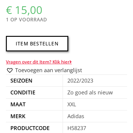
€
15,00
1 OP VOORRAAD
A
ITEM BESTELLEN
l
t
Vragen over dit Item? Klik hier
e
Toevoegen aan verlanglijst
r
SEIZOEN
2022/2023
n
a
CONDITIE
Zo goed als nieuw
t
MAAT
XXL
i
MERK
Adidas
v
e
PRODUCTCODE
H58237