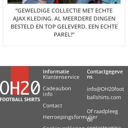
“GEWELDIGE COLLECTIE MET ECHTE
AJAX KLEDING. AL MEERDERE DINGEN
BESTELD EN TOP GELEVERD. EEN ECHTE
PAREL!”
Informatie
Contactgegeve
ns
Klantenservice
Cadeaubon
info@OH20foot
info
ballshirts.com
Contact
Of raadpleeg
Herroepingsformulier
de
contactpagina