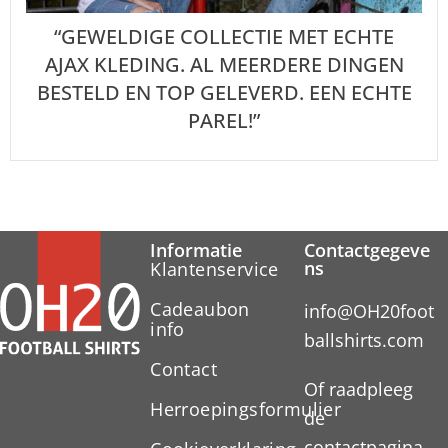
“GEWELDIGE COLLECTIE MET ECHTE
AJAX KLEDING. AL MEERDERE DINGEN
BESTELD EN TOP GELEVERD. EEN ECHTE
PAREL!”
Informatie
Contactgegeve
ns
Klantenservice
Cadeaubon
info@OH20foot
info
ballshirts.com
Contact
Of raadpleeg
Herroepingsformulier
de
contactpagina