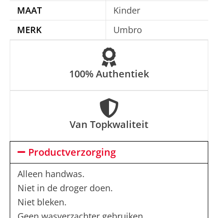
t
MAAT
Kinder
i
MERK
Umbro
v
e
:
100% Authentiek
Van Topkwaliteit
Productverzorging
Alleen handwas.
Niet in de droger doen.
Niet bleken.
Geen wasverzachter gebruiken.