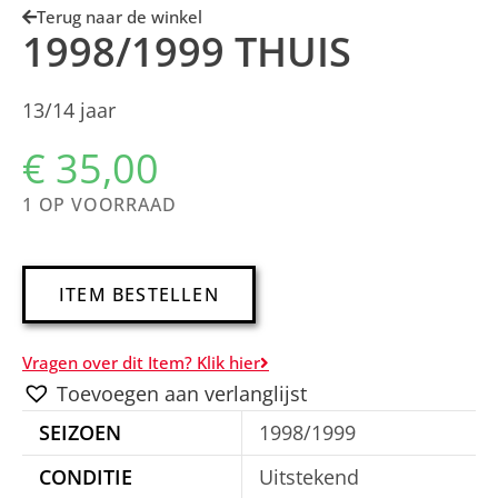
Terug naar de winkel
1998/1999 THUIS
13/14 jaar
€
35,00
1 OP VOORRAAD
A
ITEM BESTELLEN
l
t
Vragen over dit Item? Klik hier
e
Toevoegen aan verlanglijst
r
SEIZOEN
1998/1999
n
a
CONDITIE
Uitstekend