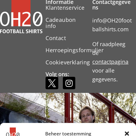
Informatie
Contactgegeve
ns
Klantenservice
Cadeaubon
info@OH20foot
info
ballshirts.com
Contact
Of raadpleeg
Herroepingsformulier
de
contactpagina
Cookieverklaring
voor alle
Volg ons:
gegevens.
Beheer toestemming