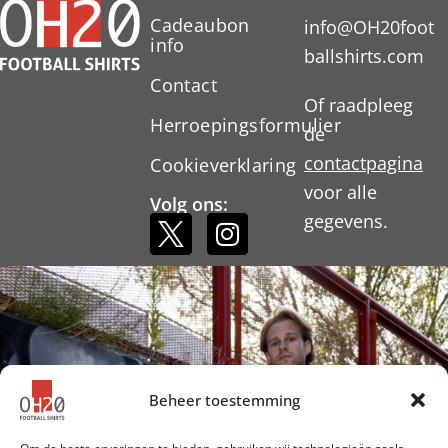
Cadeaubon
info@OH20foot
info
ballshirts.com
Contact
Of raadpleeg
Herroepingsformulier
de
contactpagina
Cookieverklaring
voor alle
Volg ons:
gegevens.
Beheer toestemming