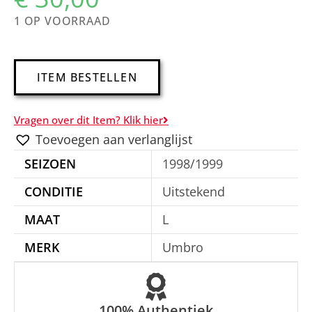
1 OP VOORRAAD
A
ITEM BESTELLEN
l
t
Vragen over dit Item? Klik hier
e
Toevoegen aan verlanglijst
r
SEIZOEN
1998/1999
n
a
CONDITIE
Uitstekend
t
MAAT
L
i
MERK
Umbro
v
e
:
100% Authentiek