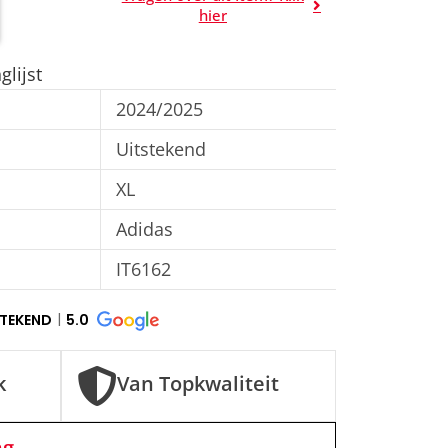
A
hier
l
t
lijst
e
2024/2025
r
n
Uitstekend
a
XL
t
Adidas
i
v
IT6162
e
:
STEKEND
5.0
k
Van Topkwaliteit
ng