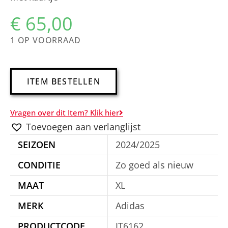
€
65,00
1 OP VOORRAAD
A
ITEM BESTELLEN
l
t
Vragen over dit Item? Klik hier
e
Toevoegen aan verlanglijst
r
SEIZOEN
2024/2025
n
a
CONDITIE
Zo goed als nieuw
t
MAAT
XL
i
MERK
Adidas
v
e
PRODUCTCODE
IT6162