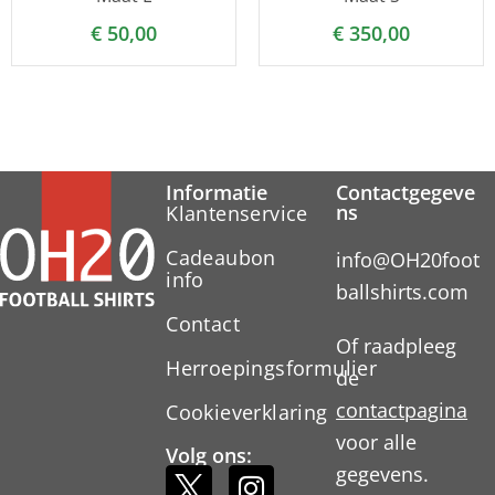
€
50,00
€
350,00
Informatie
Contactgegeve
ns
Klantenservice
Cadeaubon
info@OH20foot
info
ballshirts.com
Contact
Of raadpleeg
Herroepingsformulier
de
contactpagina
Cookieverklaring
voor alle
Volg ons:
gegevens.