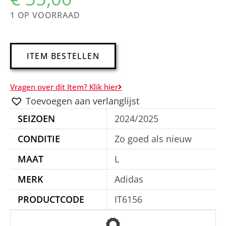
1 OP VOORRAAD
A
ITEM BESTELLEN
l
t
Vragen over dit Item? Klik hier
e
Toevoegen aan verlanglijst
r
SEIZOEN
2024/2025
n
a
CONDITIE
Zo goed als nieuw
t
MAAT
L
i
MERK
Adidas
v
e
PRODUCTCODE
IT6156
: