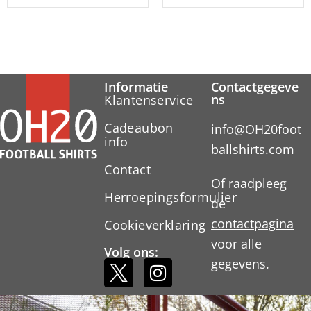
Informatie
Contactgegeve
ns
Klantenservice
Cadeaubon
info@OH20foot
info
ballshirts.com
Contact
Of raadpleeg
Herroepingsformulier
de
contactpagina
Cookieverklaring
voor alle
Volg ons:
gegevens.