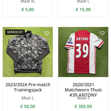
Maat XL
Maat L
€
5,00
€
15,00
VERKOCHT
2023/2024 Pre-match
2020/2021
Trainingsjack
Matchworn Thuis
#39 ANTONY
Maat L
Maat S
€
50,00
€
350,00