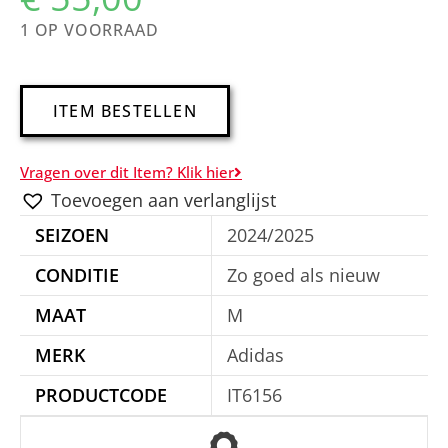
1 OP VOORRAAD
A
ITEM BESTELLEN
l
t
Vragen over dit Item? Klik hier
e
Toevoegen aan verlanglijst
r
SEIZOEN
2024/2025
n
a
CONDITIE
Zo goed als nieuw
t
MAAT
M
i
MERK
Adidas
v
e
PRODUCTCODE
IT6156
: