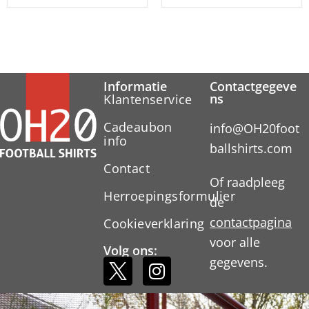
Informatie
Contactgegeve
ns
Klantenservice
Cadeaubon
info@OH20foot
info
ballshirts.com
Contact
Of raadpleeg
Herroepingsformulier
de
contactpagina
Cookieverklaring
voor alle
Volg ons:
gegevens.