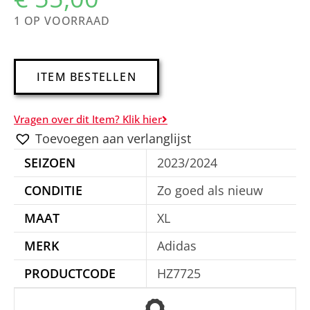
1 OP VOORRAAD
A
ITEM BESTELLEN
l
t
Vragen over dit Item? Klik hier
e
Toevoegen aan verlanglijst
r
SEIZOEN
2023/2024
n
a
CONDITIE
Zo goed als nieuw
t
MAAT
XL
i
MERK
Adidas
v
e
PRODUCTCODE
HZ7725
: