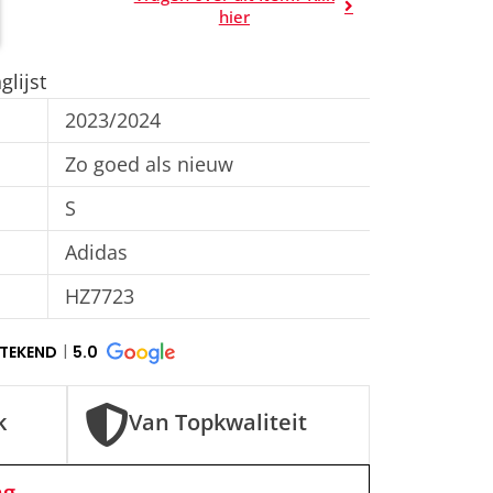
A
hier
l
t
lijst
e
2023/2024
r
n
Zo goed als nieuw
a
S
t
Adidas
i
v
HZ7723
e
:
STEKEND
5.0
k
Van Topkwaliteit
ng