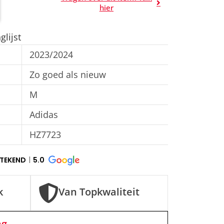
A
hier
l
t
lijst
e
2023/2024
r
n
Zo goed als nieuw
a
M
t
Adidas
i
v
HZ7723
e
:
STEKEND
5.0
k
Van Topkwaliteit
ng