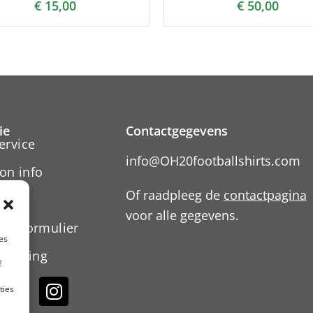
€
15,00
€
50,00
ie
Contactgegevens
ervice
info@OH20footballshirts.com
on info
Of raadpleeg de
contactpagina
voor alle gegevens.
ngsformulier
es
rklaring
f
ties