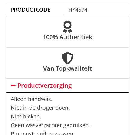
e
PRODUCTCODE
HY4574
:
100% Authentiek
Van Topkwaliteit
Productverzorging
Alleen handwas.
Niet in de droger doen.
Niet bleken.
Geen wasverzachter gebruiken.
Binnenstebuiten wassen.