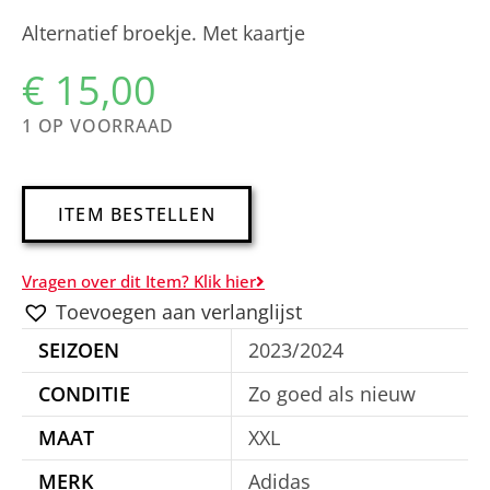
Alternatief broekje. Met kaartje
€
15,00
1 OP VOORRAAD
A
ITEM BESTELLEN
l
t
Vragen over dit Item? Klik hier
e
Toevoegen aan verlanglijst
r
SEIZOEN
2023/2024
n
a
CONDITIE
Zo goed als nieuw
t
MAAT
XXL
i
MERK
Adidas
v