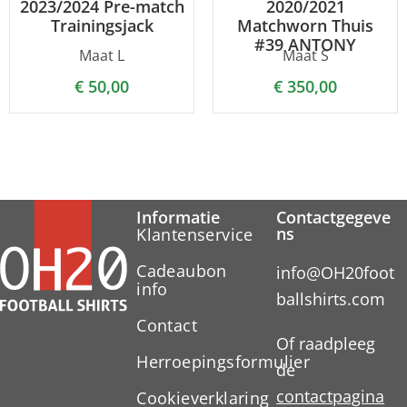
2023/2024 Pre-match
2020/2021
Trainingsjack
Matchworn Thuis
#39 ANTONY
Maat L
Maat S
€
50,00
€
350,00
Informatie
Contactgegeve
ns
Klantenservice
Cadeaubon
info@OH20foot
info
ballshirts.com
Contact
Of raadpleeg
Herroepingsformulier
de
contactpagina
Cookieverklaring