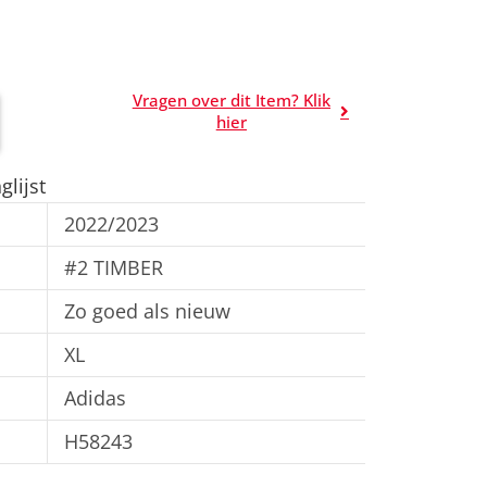
Vragen over dit Item? Klik
A
hier
l
t
lijst
e
2022/2023
r
n
#2 TIMBER
a
Zo goed als nieuw
t
XL
i
v
Adidas
e
H58243
: