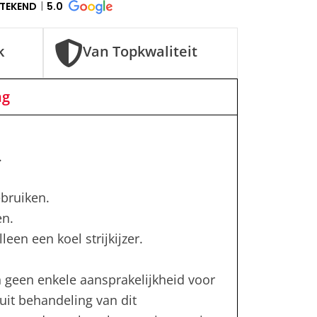
STEKEND
5.0
k
Van Topkwaliteit
ng
.
bruiken.
en.
leen een koel strijkijzer.
 geen enkele aansprakelijkheid voor
uit behandeling van dit