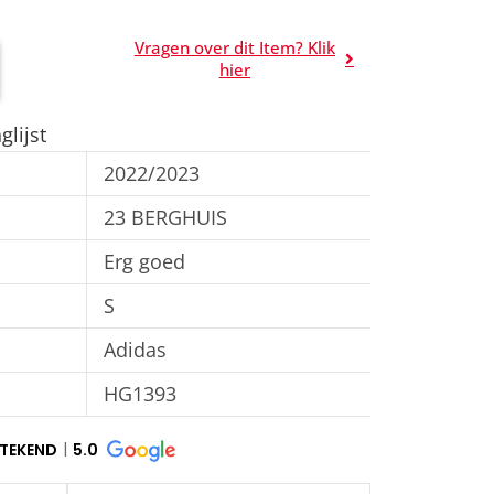
Vragen over dit Item? Klik
A
hier
l
t
lijst
e
2022/2023
r
n
23 BERGHUIS
a
Erg goed
t
S
i
v
Adidas
e
HG1393
:
STEKEND
5.0