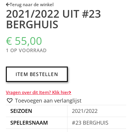
Terug naar de winkel
2021/2022 UIT #23
BERGHUIS
€
55,00
1 OP VOORRAAD
A
ITEM BESTELLEN
l
t
Vragen over dit Item? Klik hier
e
Toevoegen aan verlanglijst
r
SEIZOEN
2021/2022
n
a
SPELERSNAAM
#23 BERGHUIS
t