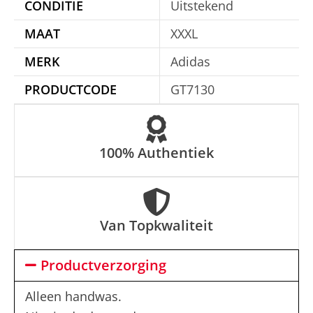
CONDITIE
Uitstekend
i
MAAT
XXXL
v
e
MERK
Adidas
:
PRODUCTCODE
GT7130
100% Authentiek
Van Topkwaliteit
Productverzorging
Alleen handwas.