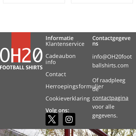
Informatie
Contactgegeve
ns
Klantenservice
Cadeaubon
info@OH20foot
info
ballshirts.com
Contact
Of raadpleeg
Herroepingsformulier
de
contactpagina
Cookieverklaring
voor alle
Volg ons:
gegevens.