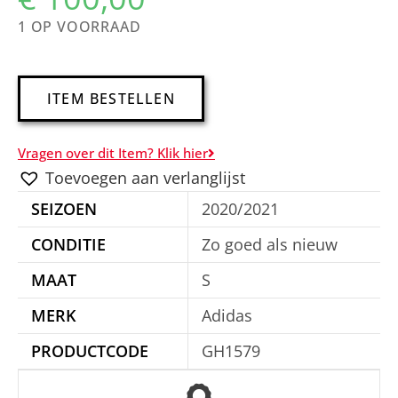
1 OP VOORRAAD
A
ITEM BESTELLEN
l
t
Vragen over dit Item? Klik hier
e
Toevoegen aan verlanglijst
r
SEIZOEN
2020/2021
n
a
CONDITIE
Zo goed als nieuw
t
MAAT
S
i
MERK
Adidas
v
e
PRODUCTCODE
GH1579
: