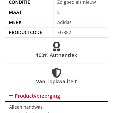
CONDITIE
Zo goed als nieuw
i
MAAT
S
v
e
MERK
Adidas
:
PRODUCTCODE
EI7382
100% Authentiek
Van Topkwaliteit
Productverzorging
Alleen handwas.