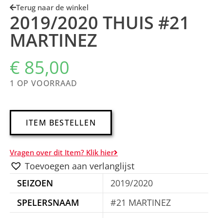
Terug naar de winkel
2019/2020 THUIS #21
MARTINEZ
€
85,00
1 OP VOORRAAD
A
ITEM BESTELLEN
l
t
Vragen over dit Item? Klik hier
e
Toevoegen aan verlanglijst
r
SEIZOEN
2019/2020
n
a
SPELERSNAAM
#21 MARTINEZ
t