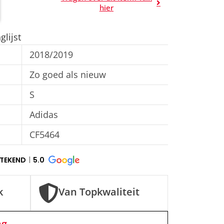
A
hier
l
t
lijst
e
2018/2019
r
n
Zo goed als nieuw
a
S
t
Adidas
i
v
CF5464
e
:
STEKEND
5.0
k
Van Topkwaliteit
ng