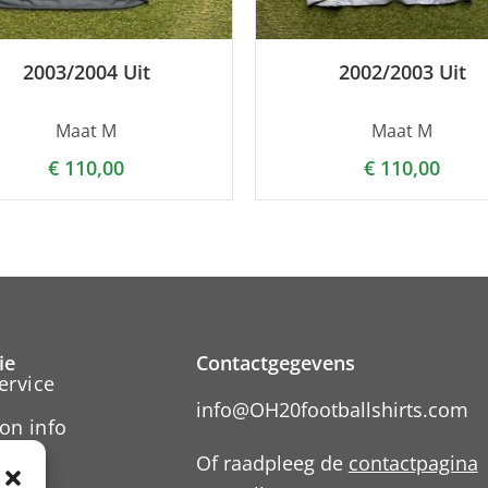
2003/2004 Uit
2002/2003 Uit
Maat M
Maat M
€
110,00
€
110,00
ie
Contactgegevens
ervice
info@OH20footballshirts.com
on info
Of raadpleeg de
contactpagina