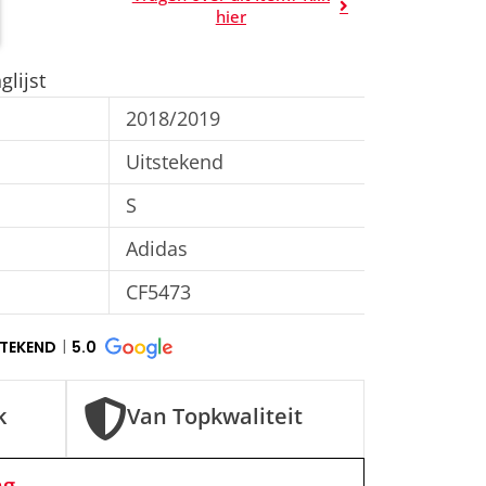
A
hier
l
t
lijst
e
2018/2019
r
n
Uitstekend
a
S
t
Adidas
i
v
CF5473
e
:
STEKEND
5.0
k
Van Topkwaliteit
ng