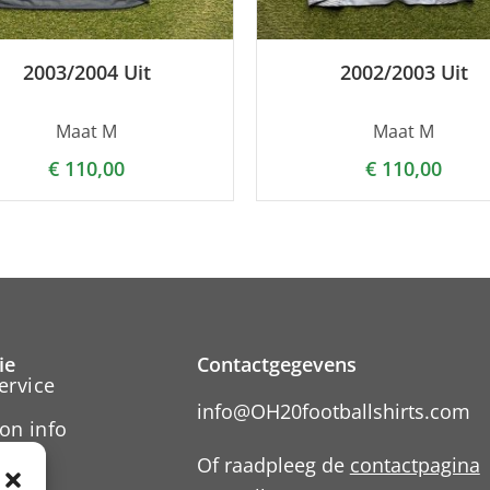
2003/2004 Uit
2002/2003 Uit
Maat M
Maat M
€
110,00
€
110,00
ie
Contactgegevens
ervice
info@OH20footballshirts.com
on info
Of raadpleeg de
contactpagina