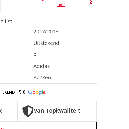
A
hier
l
t
lijst
e
2017/2018
r
n
Uitstekend
a
XL
t
Adidas
i
v
AZ7866
e
:
STEKEND
5.0
k
Van Topkwaliteit
ng