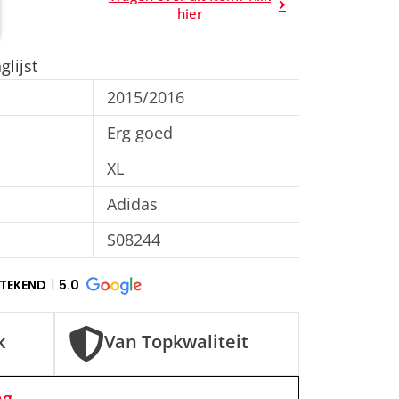
A
hier
l
t
lijst
e
2015/2016
r
n
Erg goed
a
XL
t
Adidas
i
v
S08244
e
:
STEKEND
5.0
k
Van Topkwaliteit
ng