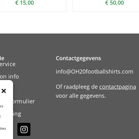
€
15,00
€
50,00
ie
Contactgegevens
ervice
info@OH20footballshirts.com
on info
Of raadpleeg de
contactpagina
voor alle gegevens.
ngsformulier
es
rklaring
f
ties