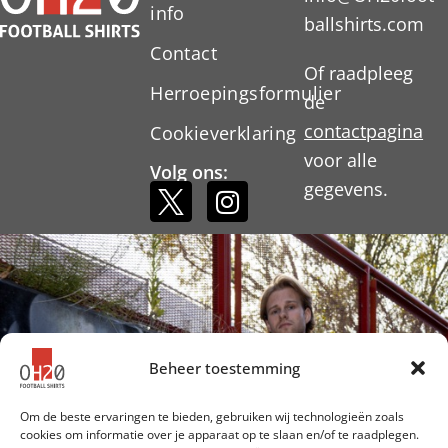
info
ballshirts.com
Contact
Of raadpleeg
Herroepingsformulier
de
contactpagina
Cookieverklaring
voor alle
Volg ons:
gegevens.
Beheer toestemming
Om de beste ervaringen te bieden, gebruiken wij technologieën zoals
cookies om informatie over je apparaat op te slaan en/of te raadplegen.