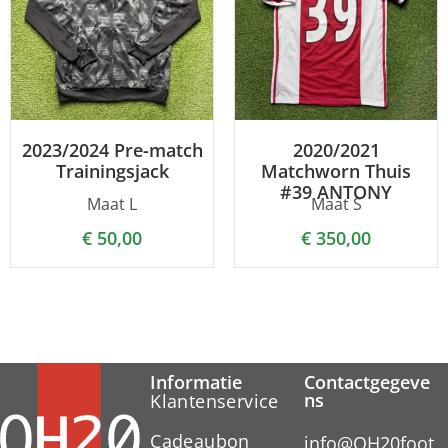
2023/2024 Pre-match
2020/2021
Trainingsjack
Matchworn Thuis
#39 ANTONY
Maat L
Maat S
€
50,00
€
350,00
Informatie
Contactgegeve
ns
Klantenservice
Cadeaubon
info@OH20foot