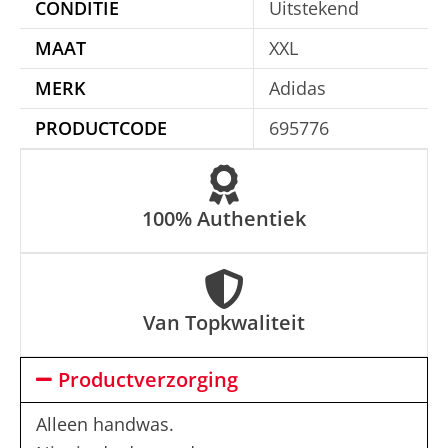
CONDITIE
Uitstekend
i
MAAT
XXL
v
e
MERK
Adidas
:
PRODUCTCODE
695776
100% Authentiek
Van Topkwaliteit
Productverzorging
Alleen handwas.