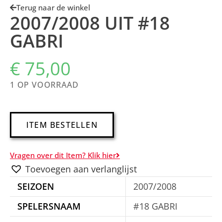
Terug naar de winkel
2007/2008 UIT #18
GABRI
€
75,00
1 OP VOORRAAD
A
ITEM BESTELLEN
l
t
Vragen over dit Item? Klik hier
e
Toevoegen aan verlanglijst
r
SEIZOEN
2007/2008
n
a
SPELERSNAAM
#18 GABRI
t