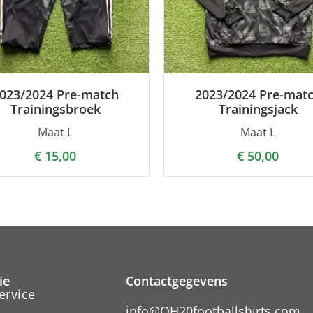
023/2024 Pre-match
2023/2024 Pre-mat
Trainingsbroek
Trainingsjack
Maat L
Maat L
€
15,00
€
50,00
ie
Contactgegevens
ervice
info@OH20footballshirts.com