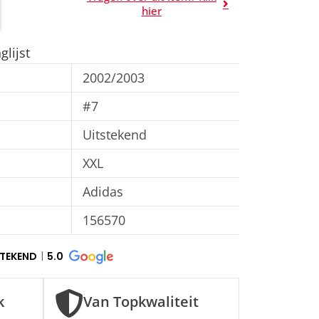
A
hier
l
t
lijst
e
2002/2003
r
n
#7
a
Uitstekend
t
XXL
i
v
Adidas
e
156570
:
STEKEND
5.0
k
Van Topkwaliteit