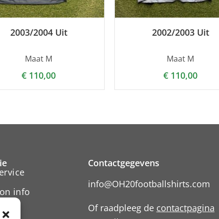
2003/2004 Uit
2002/2003 Uit
Maat M
Maat M
€
110,00
€
110,00
ie
Contactgegevens
ervice
info@OH20footballshirts.com
on info
Of raadpleeg de
contactpagina