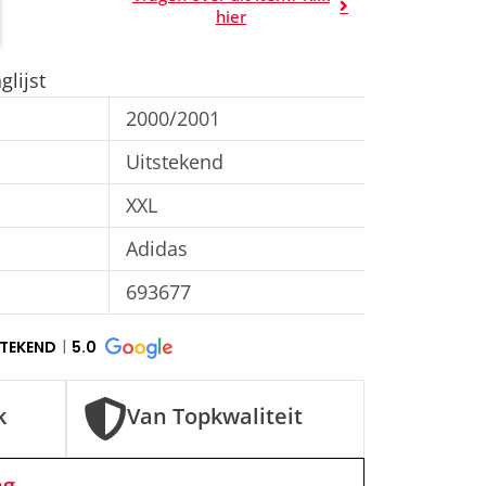
A
hier
l
t
lijst
e
2000/2001
r
n
Uitstekend
a
XXL
t
Adidas
i
v
693677
e
:
STEKEND
5.0
k
Van Topkwaliteit
ng