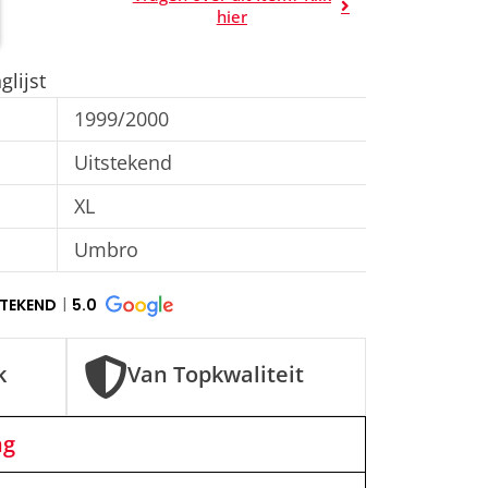
A
hier
l
t
lijst
e
1999/2000
r
n
Uitstekend
a
XL
t
Umbro
i
v
STEKEND
5.0
e
:
k
Van Topkwaliteit
ng