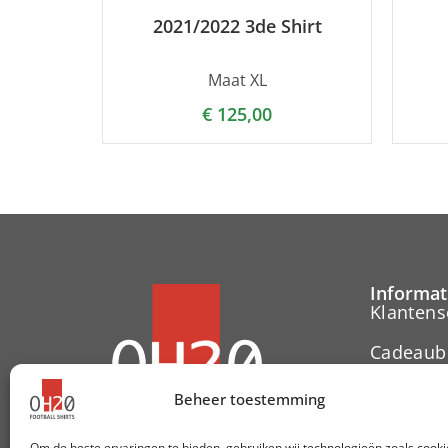
2021/2022 3de Shirt
Maat XL
€
125,00
Informat
Klantens
Cadeaub
Contact
Beheer toestemming
Herroepi
Om de beste ervaringen te bieden, gebruiken wij technologieën zoals cooki