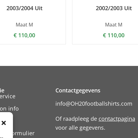
2003/2004 Uit
2002/2003 Uit
Maat M
Maat M
€
110,00
€
110,00
ie
Contactgegevens
ervice
info@OH20footballshirts.com
on info
Of raadpleeg de
contactpagina
voor alle gegevens.
ngsformulier
es