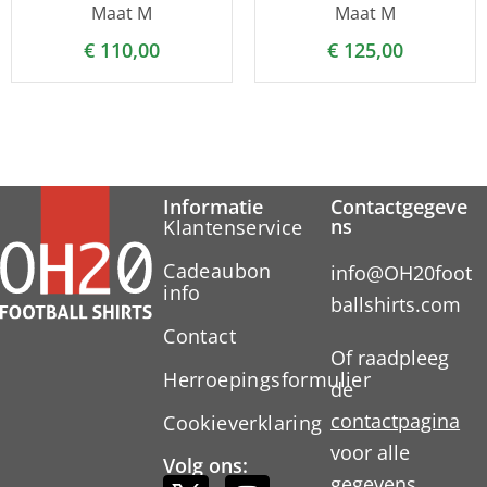
Maat M
Maat M
€
110,00
€
125,00
Informatie
Contactgegeve
ns
Klantenservice
Cadeaubon
info@OH20foot
info
ballshirts.com
Contact
Of raadpleeg
Herroepingsformulier
de
contactpagina
Cookieverklaring
voor alle
Volg ons:
gegevens.