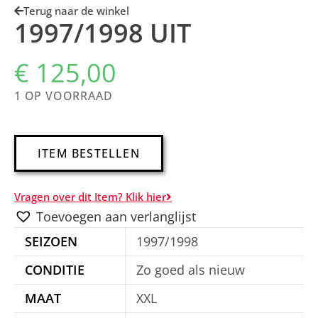
Terug naar de winkel
1997/1998 UIT
€
125,00
1 OP VOORRAAD
A
ITEM BESTELLEN
l
t
Vragen over dit Item? Klik hier
e
Toevoegen aan verlanglijst
r
SEIZOEN
1997/1998
n
a
CONDITIE
Zo goed als nieuw
t
MAAT
XXL
i