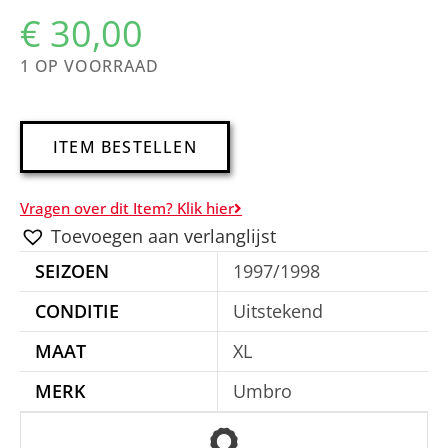
€
30,00
1 OP VOORRAAD
A
ITEM BESTELLEN
l
t
Vragen over dit Item? Klik hier
e
Toevoegen aan verlanglijst
r
SEIZOEN
1997/1998
n
a
CONDITIE
Uitstekend
t
MAAT
XL
i
MERK
Umbro
v
e