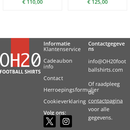
€
110,00
€
125,00
Informatie
Contactgegeve
ns
Klantenservice
Cadeaubon
info@OH20foot
info
ballshirts.com
Contact
Of raadpleeg
Herroepingsformulier
de
contactpagina
Cookieverklaring
voor alle
Volg ons:
gegevens.