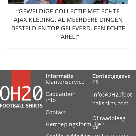
“GEWELDIGE COLLECTIE MET ECHTE
AJAX KLEDING. AL MEERDERE DINGEN
BESTELD EN TOP GELEVERD. EEN ECHTE
PAREL!”
Informatie
Contactgegeve
ns
Klantenservice
Cadeaubon
info@OH20foot
info
ballshirts.com
Contact
Of raadpleeg
Herroepingsformulier
de
contactpagina