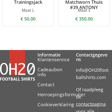
Trainingsjack
Matchworn Thuis
#39 ANTONY
Maat L
Maat S
€
50,00
€
350,00
Informatie
Contactgegeve
ns
Klantenservice
Cadeaubon
info@OH20foot
info
ballshirts.com
Contact
Of raadpleeg
Herroepingsformulier
de
contactpagina
Cookieverklaring
voor alle