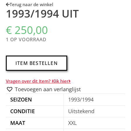
Terug naar de winkel
1993/1994 UIT
€
250,00
1 OP VOORRAAD
A
ITEM BESTELLEN
l
t
Vragen over dit Item? Klik hier
e
Toevoegen aan verlanglijst
r
SEIZOEN
1993/1994
n
a
CONDITIE
Uitstekend
t
MAAT
XXL
i