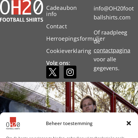
Cadeaubon
info@OH20foot
info
ballshirts.com
Contact
Of raadpleeg
Herroepingsformulier
de
contactpagina
Cookieverklaring
voor alle
Volg ons:
gegevens.
Beheer toestemming