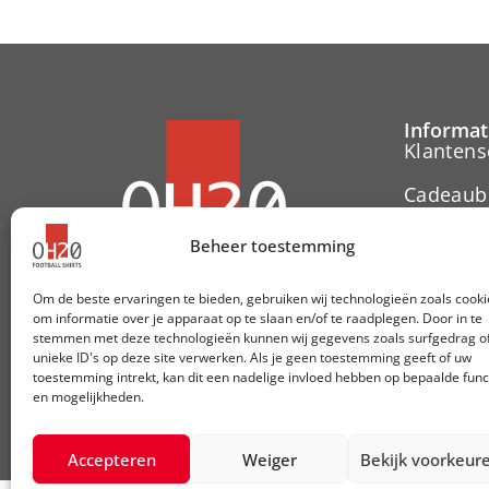
Informat
Klantens
Cadeaub
Contact
Beheer toestemming
Herroepi
Om de beste ervaringen te bieden, gebruiken wij technologieën zoals cooki
om informatie over je apparaat op te slaan en/of te raadplegen. Door in te
Cookieve
stemmen met deze technologieën kunnen wij gegevens zoals surfgedrag o
unieke ID's op deze site verwerken. Als je geen toestemming geeft of uw
toestemming intrekt, kan dit een nadelige invloed hebben op bepaalde func
Volg ons:
en mogelijkheden.
Accepteren
Weiger
Bekijk voorkeur