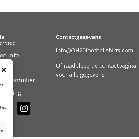
ie
Contactgegevens
ervice
info@OH20footballshirts.com
on info
Of raadpleeg de
contactpagina
voor alle gegevens.
ngsformulier
es
rklaring
f
ties
en